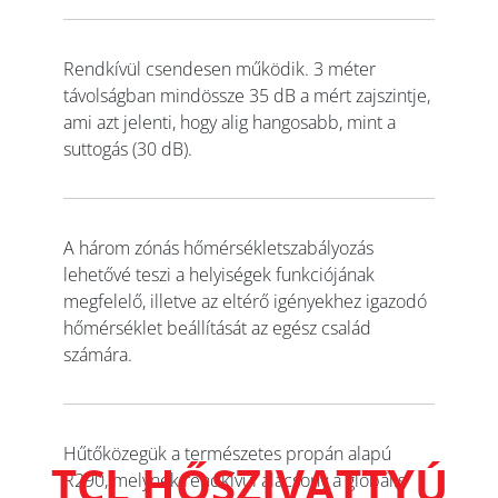
Rendkívül csendesen működik. 3 méter
távolságban mindössze 35 dB a mért zajszintje,
ami azt jelenti, hogy alig hangosabb, mint a
suttogás (30 dB).
A három zónás hőmérsékletszabályozás
lehetővé teszi a helyiségek funkciójának
megfelelő, illetve az eltérő igényekhez igazodó
hőmérséklet beállítását az egész család
számára.
Hűtőközegük a természetes propán alapú
TCL HŐSZIVATTYÚ
R290, melynek rendkívül alacsony a globális