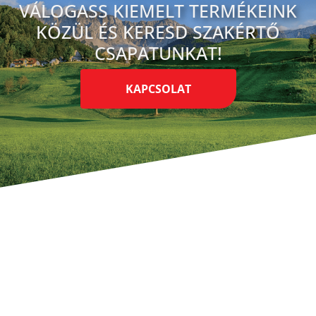
VÁLOGASS KIEMELT TERMÉKEINK
KÖZÜL ÉS KERESD SZAKÉRTŐ
CSAPATUNKAT!
KAPCSOLAT