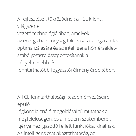
A fejlesztések tükröződnek a TCL kilenc,
világszerte
vezető technológiájában, amelyek
az energiahatékonyság fokozására, a légáramlás
optimalizálására és az intelligens hőmérséklet-
szabályozásra összpontosítanak a
kényelmesebb és
fenntarthatóbb fogyasztói élmény érdekében.
A TCL fenntarthatósági kezdeményezéseire
épülő
légkondicionáló megoldásai túlmutatnak a
megfelelőségen, és a modern szakemberek
igényeihez igazodó fejlett funkciókat kínálnak.
Az intelligens csatlakoztathatóság, az