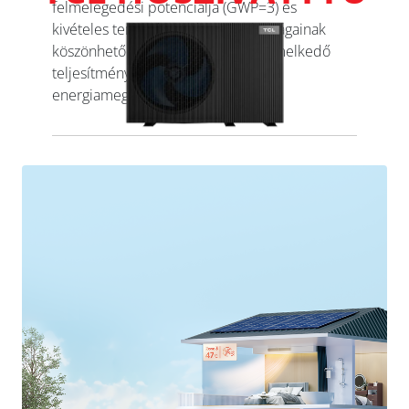
felmelegedési potenciálja (GWP=3) és
kivételes termodinamikai tulajdonságainak
köszönhetően a berendezések kiemelkedő
teljesítményre képesek jelentős
energiamegtakarítás mellett.