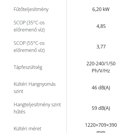
Fűtőteljesítmény
6,20 kW
SCOP (35°C-os
4,85
előremenő víz)
SCOP (55°C-os
3,77
előremenő víz)
220-240/1/50
Tápfeszültség
Ph/V/Hz
Kültéri Hangnyomás
46 dB(A)
szint
Hangteljesítmény szint
59 dB(A)
hűtés
1220×709×390
Kültéri méret
mm