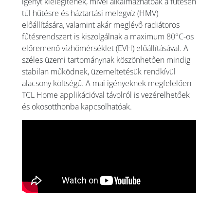
igényt kielégítenek, mivel alkalmazhatóak a fűtésen
túl hűtésre és háztartási melegvíz (HMV)
előállítására, valamint akár meglévő radiátoros
fűtésrendszert is kiszolgálnak a maximum 80°C-os
előremenő vízhőmérséklet (EVH) előállításával. A
széles üzemi tartománynak köszönhetően mindig
stabilan működnek, üzemeltetésük rendkívül
alacsony költségű. A mai igényeknek megfelelően
TCL Home applikációval távolról is vezérelhetőek
és okosotthonba kapcsolhatóak.