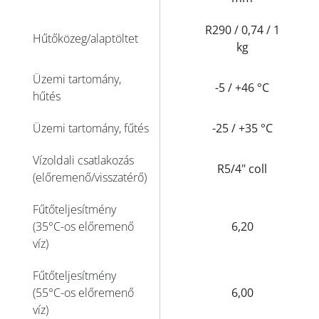
R290 / 0,74 / 1
Hűtőközeg/alaptöltet
kg
Üzemi tartomány,
-5 / +46 °C
hűtés
Üzemi tartomány, fűtés
-25 / +35 °C
Vízoldali csatlakozás
R5/4" coll
(előremenő/visszatérő)
Fűtőteljesítmény
(35°C-os előremenő
6,20
víz)
Fűtőteljesítmény
(55°C-os előremenő
6,00
víz)