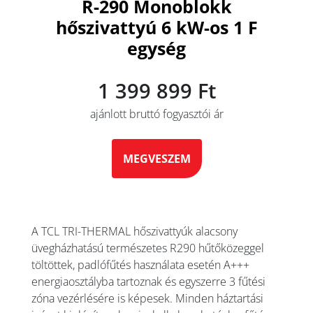
R-290 Monoblokk
hőszivattyú 6 kW-os 1 F
egység
1 399 899 Ft
ajánlott bruttó fogyasztói ár
MEGVESZEM
A TCL TRI-THERMAL hőszivattyúk alacsony
üvegházhatású természetes R290 hűtőközeggel
töltöttek, padlófűtés használata esetén A+++
energiaosztályba tartoznak és egyszerre 3 fűtési
zóna vezérlésére is képesek. Minden háztartási