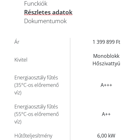
Funckiók
Részletes adatok
Dokumentumok
Ár
1 399 899 Ft
Monoblokk
Kivitel
Hőszivattyú
Energiaosztály fűtés
(35°C-os előremenő
A+++
víz)
Energiaosztály fűtés
(55°C-os előremenő
A++
víz)
Hűtőteljesítmény
6,00 kW