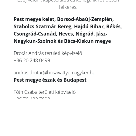
felkeres.
Pest megye kelet, Borsod-Abaúj-Zemplén,
Szabolcs-Szatmár-Bereg, Hajdú-Bihar, Békés,
Csongrád-Csanád, Heves, Nógrád, Jász-
Nagykun-Szolnok és Bács-Kiskun megye
Drotár András területi képviselő
+36 20 248 0499
andras.drotar@hoszivattyu-nagyker.hu
Pest megye észak és Budapest
Tóth Csaba területi képviselő
+36 70 433 7093
toth.csaba@hoszivattyu-nagyker.hu
Győr-Moson, Komárom-Esztergom, Vas,
Zala, Somogy, Baranya, Fejér, Veszprém és
Tolna megye