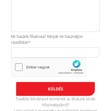
Mi hazánk fővárosa? Kérjük ne használjon
rövidítést!
KÜLDÉS
További kérdéseid lennének az általunk kínált
hőszivattyúkról?
Lépj velünk kapcsolatba és kollégánk rövidesen