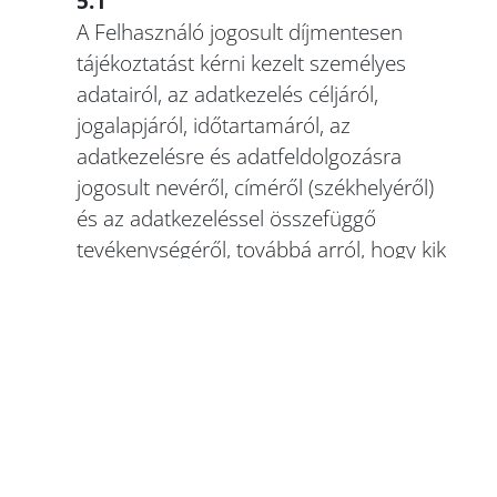
5.1
A Felhasználó jogosult díjmentesen
tájékoztatást kérni kezelt személyes
adatairól, az adatkezelés céljáról,
jogalapjáról, időtartamáról, az
adatkezelésre és adatfeldolgozásra
jogosult nevéről, címéről (székhelyéről)
és az adatkezeléssel összefüggő
tevékenységéről, továbbá arról, hogy kik
és milyen ismerhetik meg az adatokat,
továbbá az érintett adatkezeléssel
kapcsolatos jogairól és a jogorvoslati
lehetőségekről. A Felhasználó jogosult
jogszabályban meghatározott
esetekben díjmentesen kérni adatai
helyesbítését, törlését, zárolását, vagy