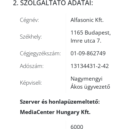
2. SZOLGÁLTATÓ ADATAI:
Cégnév:
Alfasonic Kft.
1165 Budapest,
Székhely:
Imre utca 7.
Cégjegyzékszám:
01-09-862749
Adószám:
13134431-2-42
Nagymengyi
Képviseli:
Ákos ügyvezető
Szerver és honlapüzemeltető:
MediaCenter Hungary Kft.
6000