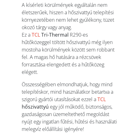
A kísérleti körülmények egyáltalán nem
életszerűek, hiszen a hőszivattyú telepítési
környezetében nem lehet gyúlékony, tüzet
okozó tárgy vagy anyag.
Ez a
TCL
Tri-Thermal
R290-es
hűtőközeggel töltött hőszivattyú még ilyen
mostoha körülmények között sem robbant
fel. A magas hő hatására a rézcsövek
forrasztása elengedett és a hűtőközeg
elégett.
Összességében elmondhatjuk, hogy mind
telepítéskor, mind használatkor betartva a
szigorú gyártói utasításokat ezzel a
TCL
hőszivattyú
egy jól működő, biztonságos,
gazdaságosan üzemeltethető megoldást
nyújt egy ingatlan fűtési, hűtési és használati
melegvíz előállítási igényére!