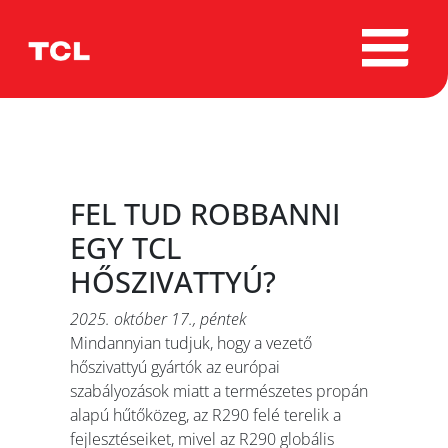
Blog archívum
2025
október (1)
FEL TUD ROBBANNI
EGY TCL
HŐSZIVATTYÚ?
2025. október 17., péntek
Mindannyian tudjuk, hogy a vezető
hőszivattyú gyártók az európai
szabályozások miatt a természetes propán
alapú hűtőközeg, az R290 felé terelik a
fejlesztéseiket, mivel az R290 globális