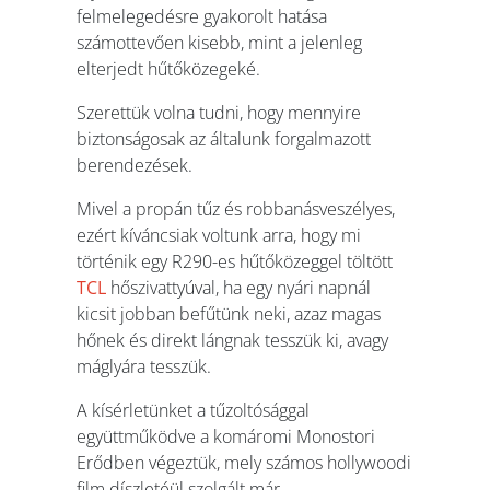
felmelegedésre gyakorolt hatása
számottevően kisebb, mint a jelenleg
elterjedt hűtőközegeké.
Szerettük volna tudni, hogy mennyire
biztonságosak az általunk forgalmazott
berendezések.
Mivel a propán tűz és robbanásveszélyes,
ezért kíváncsiak voltunk arra, hogy mi
történik egy R290-es hűtőközeggel töltött
TCL
hőszivattyúval, ha egy nyári napnál
kicsit jobban befűtünk neki, azaz magas
hőnek és direkt lángnak tesszük ki, avagy
máglyára tesszük.
A kísérletünket a tűzoltósággal
együttműködve a komáromi Monostori
Erődben végeztük, mely számos hollywoodi
film díszletéül szolgált már.