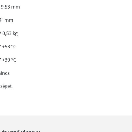
/ 9,53 mm
4" mm
/ 0,53 kg
/ +53 °C
/ +30 °C
nincs
sséget.