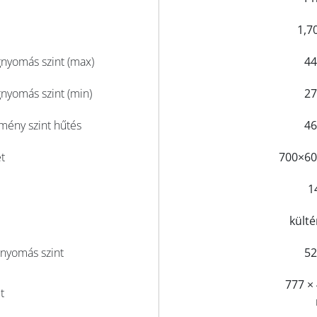
1,70
gnyomás szint (max)
44
nyomás szint (min)
27
mény szint hűtés
46
t
700×6
1
külté
gnyomás szint
52
777 ×
t