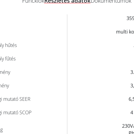
Funckiók
Részletes adatok
Dokumentumok
359
multi ko
ly hűtés
ly fűtés
tmény
3
tmény
3
i mutató SEER
6,
gi mutató SCOP
4
230V
ég
Ph