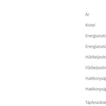
Ár
Kivitel
Energiaosztá
Energiaosztá
Hűtőteljesí
Fűtőteljesí
Hatékonyság
Hatékonysá
Tápfeszülts