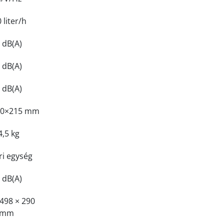
 liter/h
 dB(A)
 dB(A)
 dB(A)
00×215 mm
4,5 kg
ri egység
 dB(A)
 498 × 290
mm