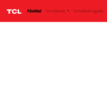
Főoldal
Termékeink
Terméktámogatás