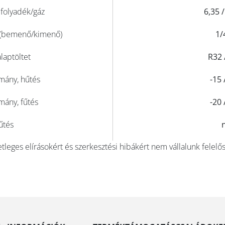
 folyadék/gáz
6,35 
 (bemenő/kimenő)
1/
laptöltet
R32 
mány, hűtés
-15 
mány, fűtés
-20 
űtés
tleges elírásokért és szerkesztési hibákért nem vállalunk felelő