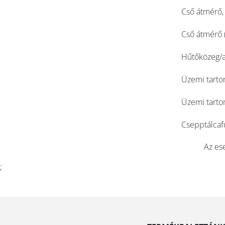
Cső átmérő,
Cső átmérő
Hűtőközeg/a
Üzemi tarto
Üzemi tarto
Csepptálcaf
Az ese
;