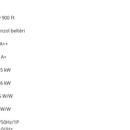
 900 Ft
nzol beltéri
A++
A+
.5 kW
,6 kW
5 W/W
 W/W
/50Hz/1P
/V/Hz