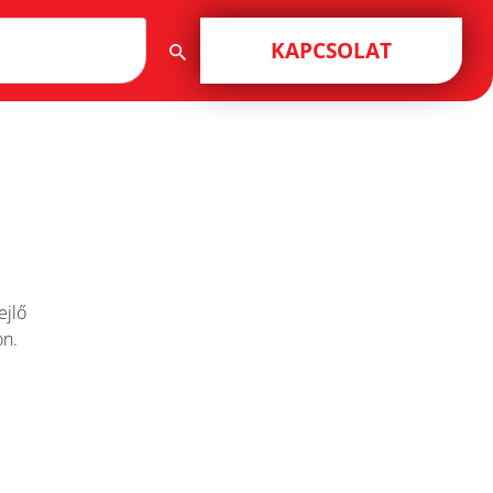
KAPCSOLAT
ejlő
on.