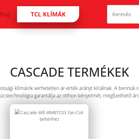
TCL KLÍMÁK
Blog
CASCADE TERMÉKEK
ossági klímáink verhetetlen ár-érték arányt kínálnak. A bennük r
úcstechnológia garantálja az otthon kényelmét, megfizethető ár