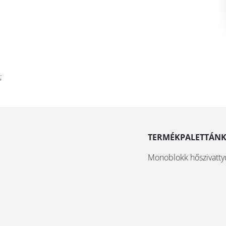
;
TERMÉKPALETTÁN
Monoblokk hőszivatty