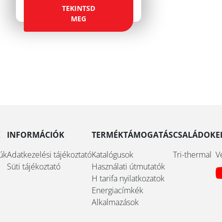
TEKINTSD
MEG
K
INFORMÁCIÓK
TERMÉKTÁMOGATÁS
CSALÁDOK
E
úk
Adatkezelési tájékoztató
Katalógusok
Tri-thermal
V
Süti tájékoztató
Használati útmutatók
H tarifa nyilatkozatok
Energiacímkék
Alkalmazások