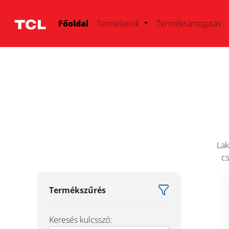
Főoldal
Termékeink
Terméktámogatás
Lak
cs
Termékszűrés
Keresés kulcsszó: